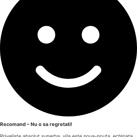
Recomand – Nu o sa regretati!
Priveliste absolut superba, vila este noua-nouta, echipata