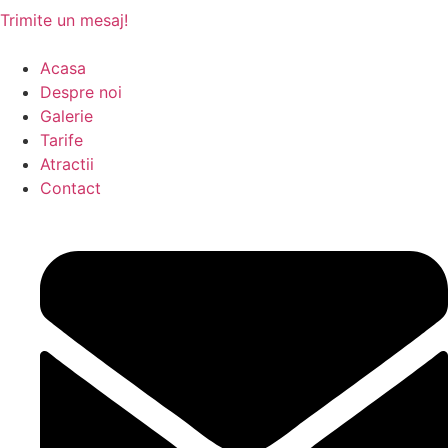
Trimite un mesaj!
Acasa
Despre noi
Galerie
Tarife
Atractii
Contact