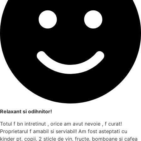
Relaxant si odihnitor!
Totul f bn intretinut , orice am avut nevoie , f curat!
Proprietarul f amabil si serviabil! Am fost asteptati cu
kinder pt. copii, 2 sticle de vin, fructe, bomboane si cafea