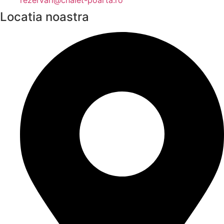
rezervari@chalet-poarta.ro
Locatia noastra