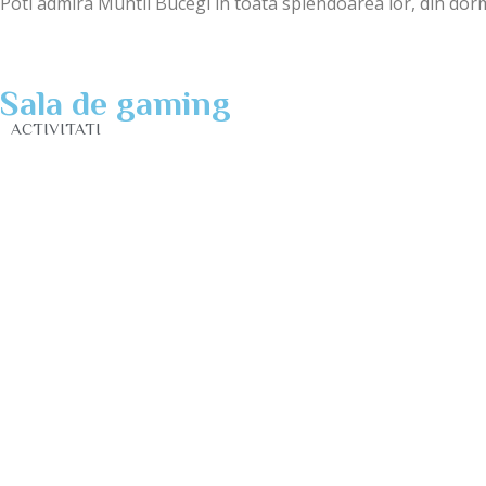
Poti admira Muntii Bucegi in toata splendoarea lor, din dorm
Sala de gaming
ACTIVITATI