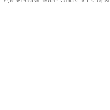
itor, de pe terasa sau din curte. Nu rata rasaritul sau apusu